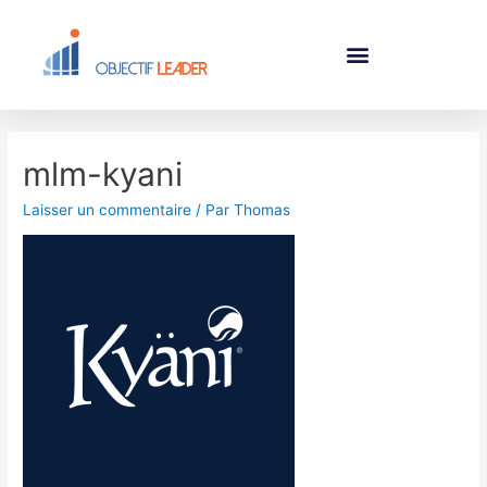
mlm-kyani
Laisser un commentaire
/ Par
Thomas