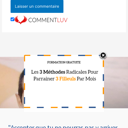
OUI,
NON,
Je Veux Parrainer...
Je Maîtrise
"Accepter que tu ne pourras pas y arriver