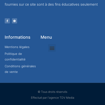
fournies sur ce site sont à des fins éducatives seulement
Informations
Menu
Mentions légales
Politique de
Rejoindre mon équipe
confidentialité
Conditions générales
de vente
© Tous droits réservés
Effectué par l'agence TDV Media