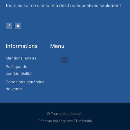
fournies sur ce site sont à des fins éducatives seulement
Informations
Menu
Mentions légales
Politique de
Rejoindre mon équipe
confidentialité
Conditions générales
de vente
© Tous droits réservés
Effectué par l'agence TDV Media