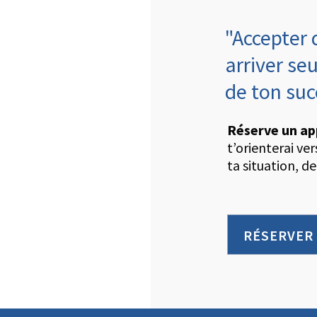
"Accepter 
arriver seu
de ton su
Réserve un ap
t’orienterai ve
ta situation, de
RÉSERVER