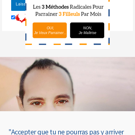
OUI,
NON,
Je Veux Parrainer...
Je Maîtrise
"Accepter que tu ne pourras pas y arriver