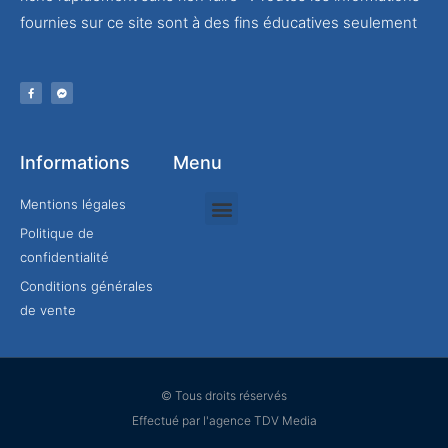
fournies sur ce site sont à des fins éducatives seulement
Informations
Menu
Mentions légales
Politique de
Rejoindre mon équipe
confidentialité
Conditions générales
de vente
© Tous droits réservés
Effectué par l'agence TDV Media