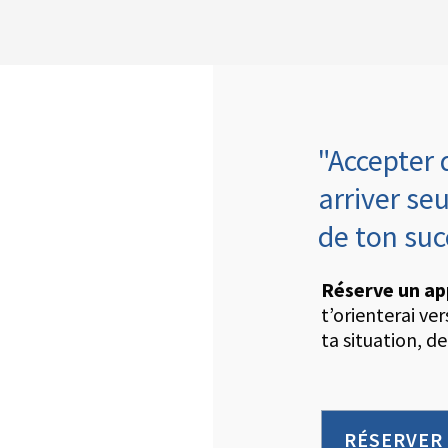
"Accepter 
arriver seu
de ton su
Réserve un ap
t’orienterai ve
ta situation, de
RÉSERVER