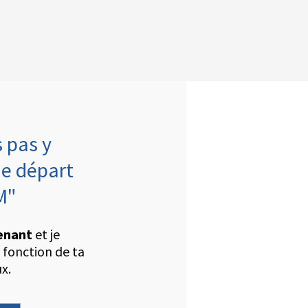
 pas y
 de départ
M"
enant
et je
n fonction de ta
ux.