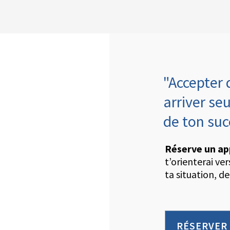
"Accepter 
arriver seu
de ton su
Réserve un ap
t’orienterai ve
ta situation, de
RÉSERVER