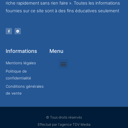
riche rapidement sans rien faire ». Toutes les informations
fournies sur ce site sont à des fins éducatives seulement
Informations
Menu
Mentions légales
Politique de
Rejoindre mon équipe
confidentialité
Conditions générales
de vente
© Tous droits réservés
Effectué par l'agence TDV Media