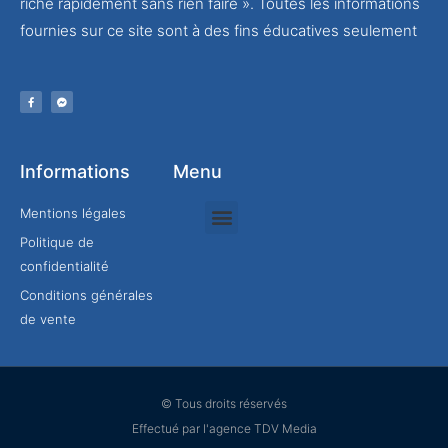
riche rapidement sans rien faire ». Toutes les informations
fournies sur ce site sont à des fins éducatives seulement
Informations
Menu
Mentions légales
Politique de
Rejoindre mon équipe
confidentialité
Conditions générales
de vente
© Tous droits réservés
Effectué par l'agence TDV Media