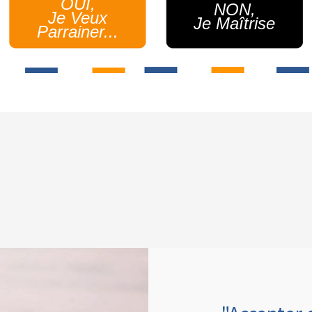
OUI,
NON,
Je Veux
Je Maîtrise
Parrainer...