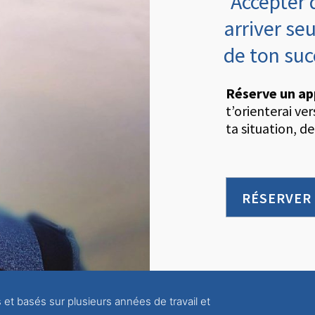
"Accepter 
arriver seu
de ton su
Réserve un ap
t’orienterai ve
ta situation, de
RÉSERVER
s et basés sur plusieurs années de travail et